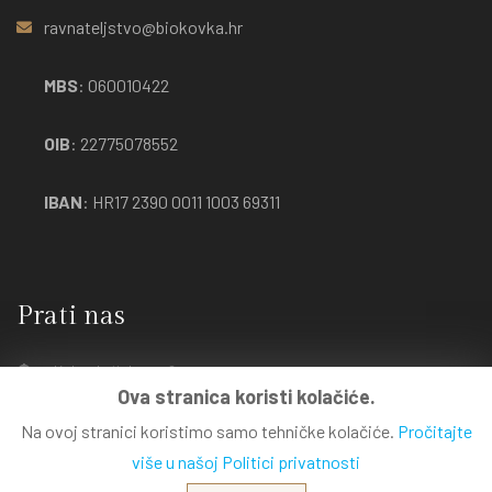
ravnateljstvo@biokovka.hr
MBS
: 060010422
OIB
: 22775078552
IBAN
: HR17 2390 0011 1003 69311
Prati nas
Kako doći do nas?
Ova stranica koristi kolačiće.
Na ovoj stranici koristimo samo tehničke kolačiće.
Pročitajte
više u našoj Politici privatnosti