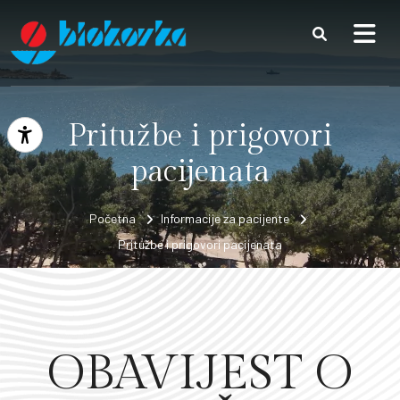
Preskoči na sadržaj
Pritužbe i prigovori
Prikaži postavke pristupačnosti
pacijenata
Početna
Informacije za pacijente
Pritužbe i prigovori pacijenata
OBAVIJEST O