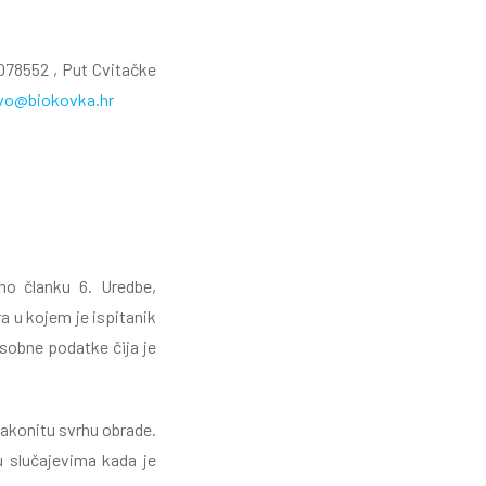
078552 , Put Cvitačke
tvo@biokovka.hr
dno članku 6. Uredbe,
a u kojem je ispitanik
osobne podatke čija je
zakonitu svrhu obrade.
u slučajevima kada je