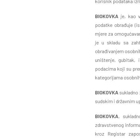
korisnik podataka izr
BIOKOVKA
je, kao 
podatke obrađuje (is
mjere za omogućavanj
je u skladu sa zah
obrađivanjem osobnih
uništenje, gubitak,
podacima koji su pren
kategorijama osobnih p
BIOKOVKA
sukladno 
sudskim i državnim up
BIOKOVKA
, suklad
zdravstvenog informa
kroz Registar zapo