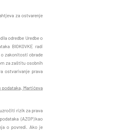
zahtjeva za ostvarenje
dila odredbe Uredbe o
dataka BIOKOVKE radi
u o zakonitosti obrade
om za zaštitu osobnih
 ostvarivanje prava
u podataka, Martićeva
zročiti rizik za prava
h podataka (AZOP) kao
ja o povredi. Ako je