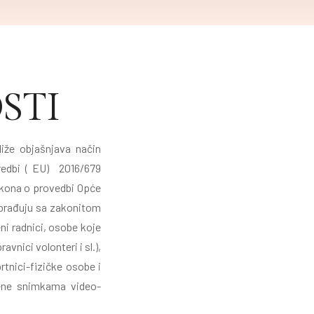
STI
liže objašnjava način
Uredbi ( EU) 2016/679
Zakona o provedbi Opće
 obrađuju sa zakonitom
eni radnici, osobe koje
vnici volonteri i sl.),
brtnici-fizičke osobe i
ćene snimkama video-