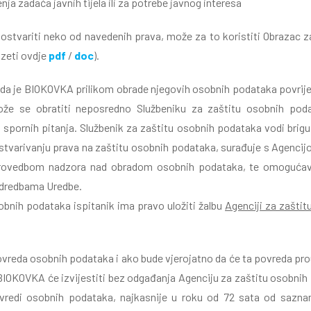
ja zadaća javnih tijela ili za potrebe javnog interesa
i ostvariti neko od navedenih prava, može za to koristiti Obrazac 
uzeti ovdje
pdf
/
doc
).
 da je BIOKOVKA prilikom obrade njegovih osobnih podataka povrije
ože se obratiti neposredno Službeniku za zaštitu osobnih po
 spornih pitanja. Službenik za zaštitu osobnih podataka vodi brig
stvarivanju prava na zaštitu osobnih podataka, surađuje s Agencij
provedbom nadzora nad obradom osobnih podataka, te omogućava
odredbama Uredbe.
obnih podataka ispitanik ima pravo uložiti žalbu
Agenciji za zaštit
reda osobnih podataka i ako bude vjerojatno da će ta povreda prou
, BIOKOVKA će izvijestiti bez odgađanja Agenciju za zaštitu osobni
ovredi osobnih podataka, najkasnije u roku od 72 sata od saznan