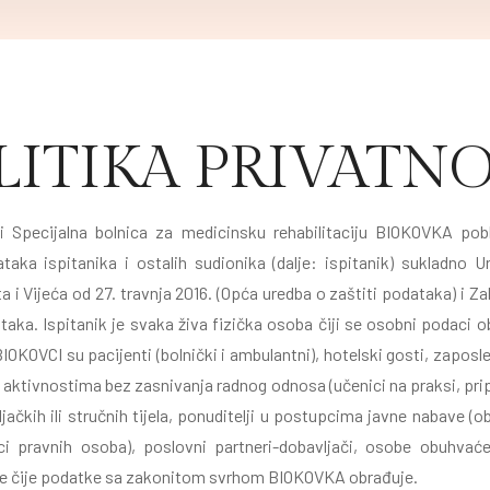
LITIKA PRIVATNO
i Specijalna bolnica za medicinsku rehabilitaciju BIOKOVKA pob
aka ispitanika i ostalih sudionika (dalje: ispitanik) sukladno 
i Vijeća od 27. travnja 2016. (Opća uredba o zaštiti podataka) i 
taka. Ispitanik je svaka živa fizička osoba čiji se osobni podaci
IOKOVCI su pacijenti (bolnički i ambulantni), hotelski gosti, zaposl
aktivnostima bez zasnivanja radnog odnosa (učenici na praksi, pripra
jačkih ili stručnih tijela, ponuditelji u postupcima javne nabave (o
ici pravnih osoba), poslovni partneri-dobavljači, osobe obuhva
be čije podatke sa zakonitom svrhom BIOKOVKA obrađuje.