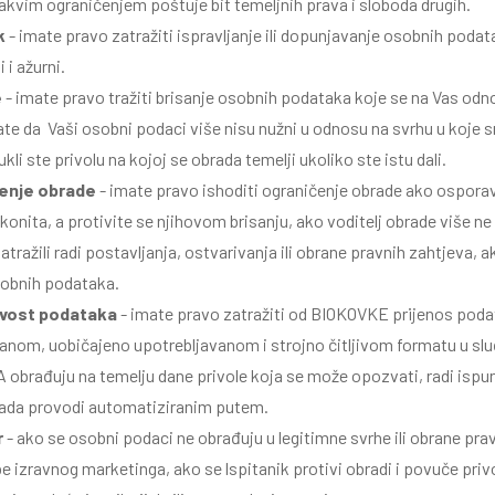
kvim ograničenjem poštuje bit temeljnih prava i sloboda drugih.
k
- imate pravo zatražiti ispravljanje ili dopunjavanje osobnih poda
 i ažurni.
e
- imate pravo tražiti brisanje osobnih podataka koje se na Vas od
e da Vaši osobni podaci više nisu nužni u odnosu na svrhu u koje smo
vukli ste privolu na kojoj se obrada temelji ukoliko ste istu dali.
čenje obrade
- imate pravo ishoditi ograničenje obrade ako ospora
konita, a protivite se njihovom brisanju, ako voditelj obrade više n
zatražili radi postavljanja, ostvarivanja ili obrane pravnih zahtjeva, a
sobnih podataka.
ivost podataka
- imate pravo zatražiti od BIOKOVKE prijenos poda
ranom, uobičajeno upotrebljavanom i strojno čitljivom formatu u sl
obrađuju na temelju dane privole koja se može opozvati, radi ispu
ada provodi automatiziranim putem.
r
- ako se osobni podaci ne obrađuju u legitimne svrhe ili obrane pra
e izravnog marketinga, ako se lspitanik protivi obradi i povuče priv