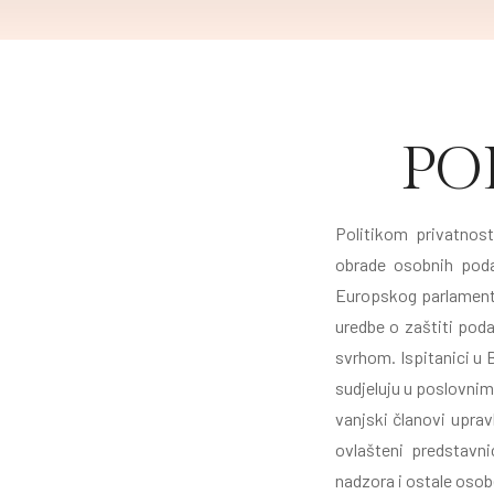
PO
Politikom privatnost
obrade osobnih podat
Europskog parlamenta 
uredbe o zaštiti poda
svrhom. Ispitanici u B
sudjeluju u poslovnim 
vanjski članovi upravl
ovlašteni predstavn
nadzora i ostale oso