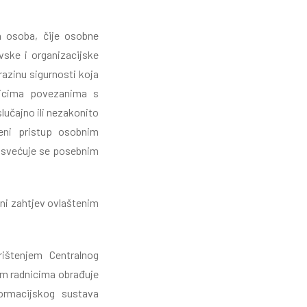
h osoba, čije osobne
vske i organizacijske
azinu sigurnosti koja
zicima povezanima s
učajno ili nezakonito
teni pristup osobnim
 posvećuje se posebnim
ni zahtjev ovlaštenim
ištenjem Centralnog
im radnicima obrađuje
ormacijskog sustava