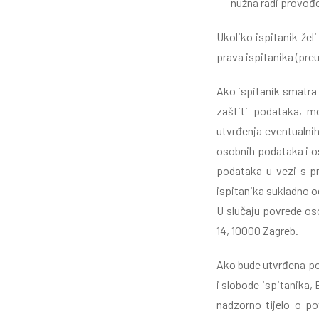
nužna radi provođen
Ukoliko ispitanik žel
prava ispitanika (pre
Ako ispitanik smatra
zaštiti podataka, m
utvrđenja eventualnih
osobnih podataka i o
podataka u vezi s 
ispitanika sukladno 
U slučaju povrede os
14, 10000 Zagreb.
Ako bude utvrđena pov
i slobode ispitanika
nadzorno tijelo o p