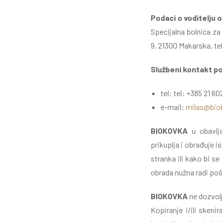
Podaci o voditelju 
Specijalna bolnica z
9, 21300 Makarska, tel
Službeni kontakt p
tel: tel: +385 21 6
e-mail:
milas@bio
BIOKOVKA
u obavlj
prikuplja i obrađuje 
stranka ili kako bi s
obrada nužna radi poš
BIOKOVKA
ne dozvol
Kopiranje i/ili sken