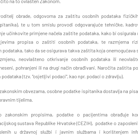
ičito na to ovlašten Zakonom.
voditelj obrade, odgovorna za zaštitu osobnih podataka fizički
pitanika), te u tom smislu provodi odgovarajuće tehničke, kadro
e učinkovite primjene načela zaštite podataka, kako bi osigurala r
tjevima propisa o zaštiti osobnih podataka, te razmjerna ri
 podataka, tako da se osigurava takva zaštita koja onemogućava sl
 izmjenu, neovlašteno otkrivanje osobnih podataka ili neovlaš
eseni, pohranjeni ili na drugi način obrađivani. Naročita zaštita
odataka (tzv. "osjetljivi podaci", kao npr. podaci o zdravlju).
zakonskim obvezama, osobne podatke ispitanika dostavlja na pisa
ravnim tijelima.
no zakonskim propisima, podatke o pacijentima obrađuje kor
cijskog sustava Republike Hrvatske (CEZIH), podatke o zaposlen
slenih u državnoj službi i javnim službama i korištenjem inf