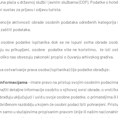
una plaća u državnoj službi i javnim službama (COP). Podatke o hot
ki sustav za prijavu i odjavu turista.
encije aktivnosti obrade osobnih podataka određenih kategorija i
 zaštiti podataka.
 osobne podatke ispitanika dok se ne ispuni svrha obrade oso
ju su prikupljeni, osobne podatke više ne koristimo, te isti o
oliko nas obvezuju zakonski propisi o čuvanju arhivskog gradiva.
 ostvarivanje prava osoba (ispitanika) čije podatke obrađuje:
 informacijama
- imate pravo na pristup svojim osobnim podacima
ažiti detaljne informacije osobito o njihovoj svrsi obrade, o vrsti/
brađuju uključujući i uvid u svoje osobne podatke, o primateljima il
edviđenom razdoblju u kojem će osobni podaci biti pohranjeni. Pri
en samo u slučajevima propisanim pravom Unije ili našim naciona