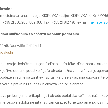
obrade:
a medicinsku rehabilitaciju BIOKOVKA (dalje: BIOKOVKA) OIB: 22775
: +385 21 602 200, 602 300, fax: +385 21 612 493, e-mail:
ravnateljs
odaci Službenika za zaštitu osobnih podataka:
02 449, fax: +385 21 612 493
kovka.hr
anju svoje bolničke i ugostiteljsko-turističke djelatnosti, sukla
isključivo osobne podatke čija je obrada nužna za izvršavanje ugovor
e poduzele radnje na zahtjev ispitanika prije sklapanja ugovora, te 
tovanja pravnih i zakonskih obveza voditelja obrade.
java prekomjerno prikupljanje i obradu podataka koji nisu nužni za 
iranje osobnih dokumenata ispitanika izričito je zabranjeno, osim 