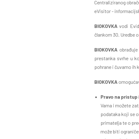
Centraliziranog obrač
eVisitor - informacijs
BIOKOVKA
vodi Evid
člankom 30. Uredbe o
BIOKOVKA
obrađuje
prestanka svrhe u ko
pohrane i čuvamo ih k
BIOKOVKA
omogućava
Pravo na pristup
Vama i možete zatr
podataka koji se o
primatelja te o pr
može biti ogranič