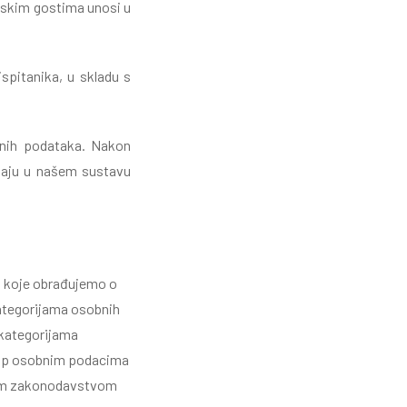
elskim gostima unosi u
spitanika, u skladu s
bnih podataka. Nakon
staju u našem sustavu
 koje obrađujemo o
kategorijama osobnih
i kategorijama
stup osobnim podacima
lnim zakonodavstvom