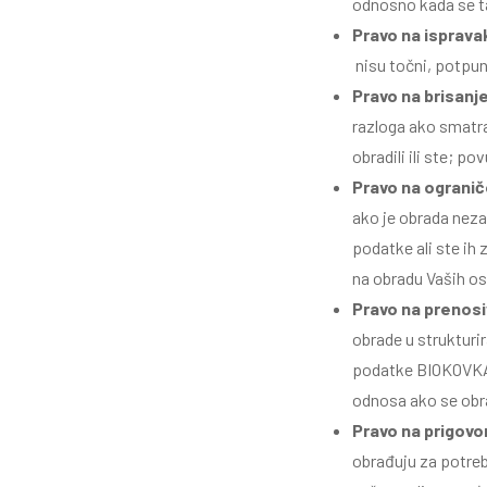
odnosno kada se ta
Pravo na isprava
nisu točni, potpuni
Pravo na brisanj
razloga ako smatrat
obradili ili ste; po
Pravo na ograni
ako je obrada neza
podatke ali ste ih 
na obradu Vaših o
Pravo na prenos
obrade u strukturi
podatke BIOKOVKA 
odnosa ako se obr
Pravo na prigovo
obrađuju za potreb