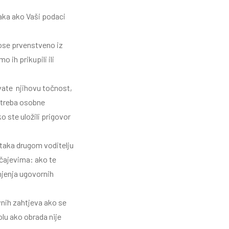
taka ako Vaši podaci
nose prvenstveno iz
 ih prikupili ili
vate njihovu točnost,
e treba osobne
ko ste uložili prigovor
taka drugom voditelju
učajevima: ako te
njenja ugovornih
vnih zahtjeva ako se
olu ako obrada nije