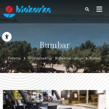
Preskoči na sadržaj
Prikaži postavke pristupačnosti
Bumbar
Početna
Hotelski sadržaji
Sadržaji i usluge
Bumbar