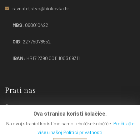
ravnateljstvo@biokovka.hr
MBS
: 060010422
OIB
: 22775078552
IBAN
: HR17 2390 0011 1003 69311
Prati nas
Kako doći do nas?
Ova stranica koristi kolačiće.
Na ovoj stranici koristimo samo tehničke kolačiće.
Pročitajte
više u našoj Politici privatnosti