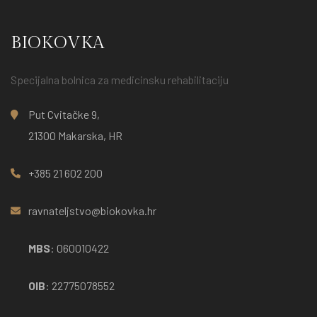
BIOKOVKA
Specijalna bolnica za medicinsku rehabilitaciju
Put Cvitačke 9,
21300 Makarska, HR
+385 21 602 200
ravnateljstvo@biokovka.hr
MBS
: 060010422
OIB
: 22775078552