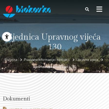
Preskoči na sadržaj
Sjednica Upravnog vijeća
Prikaži postavke pristupačnosti
130
Početna
Poslovne informacije i kontakti
Upravno vijeće
Sjednica Upravnog vijeća 130
Dokumenti